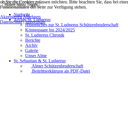
ob Sie die Cookies zulassen möchten. Bitte beachten Sie, dass bei ei
Mobile Menu Toggle
Funktionalitäten der Seite zur Verfügung stehen.
Startseite
Akzeptieren
Ablehnen
Archiv St. Ludgerus
Datenschutz
|
Impressum
Historisches zur St. Ludgerus Schützenbruderschaft
Königspaare bis 2024/2025
St. Ludgerus Chronik
Berichte
Archiv
Galerie
Unser Alme
St. Sebastian & St. Ludgerus
Almer Schützenbruderschaft
Beitrittserklärung als PDF-Datei