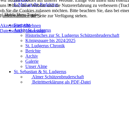
Wir nutzen Cookies auf unserer Website. Einige von ihnen sind essenzi
E-Mail an die Redaktion
uns helfen, diese Website und die Nutzererfahrung zu verbessern (Trac
ob Sie die Cookies zulassen möchten. Bitte beachten Sie, dass bei ei
Mobile Menu Toggle
Funktionalitäten der Seite zur Verfügung stehen.
Startseite
Akzeptieren
Ablehnen
Archiv St. Ludgerus
Datenschutz
|
Impressum
Historisches zur St. Ludgerus Schützenbruderschaft
Königspaare bis 2024/2025
St. Ludgerus Chronik
Berichte
Archiv
Galerie
Unser Alme
St. Sebastian & St. Ludgerus
Almer Schützenbruderschaft
Beitrittserklärung als PDF-Datei